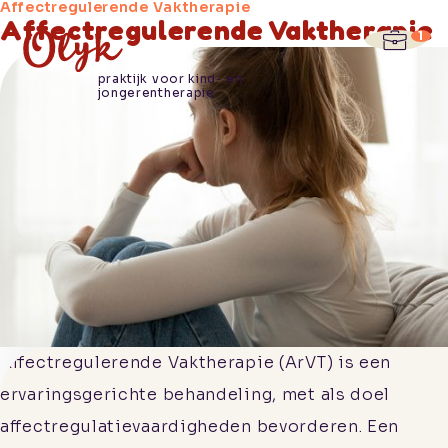
Affectregulerende Vaktherapie
Affectregulerende Vaktherapie
Hoe we je
praktijk voor kind- en
jongerentherapie
helpen
Wie wij
zijn
Praktische
informatie
Werken
bij
Affectregulerende Vaktherapie (ArVT) is een
Contact
ervaringsgerichte behandeling, met als doel
affectregulatievaardigheden bevorderen. Een