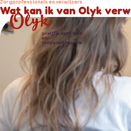
Zorgprofessionals en verwijzers
Wat kan ik van Olyk verw
praktijk voor kind-
en
jongerentherapie
Hoe we je
helpen
Wie wij
zijn
Praktische
informatie