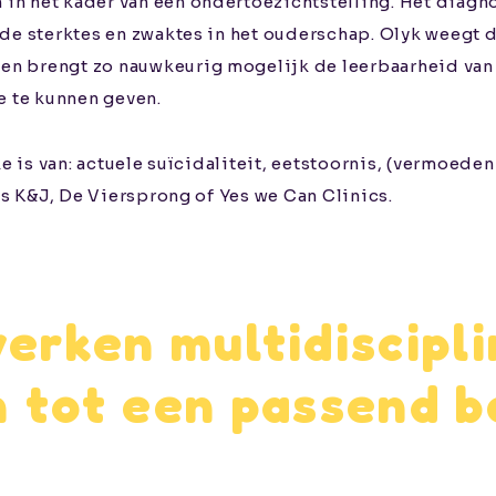
n het kader van een ondertoezichtstelling. Het diagnos
 de sterktes en zwaktes in het ouderschap. Olyk weegt 
n brengt zo nauwkeurig mogelijk de leerbaarheid van o
e te kunnen geven.
ke is van: actuele suïcidaliteit, eetstoornis, (vermoede
gis K&J, De Viersprong of Yes we Can Clinics.
rken multidiscipli
 tot een passend 