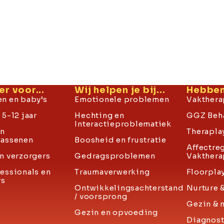
er voor...
Wij helpen je bij...
Hebben 
n en baby’s
Emotionele problemen
Vakthera
5-12 jaar
Hechting en
GGZ Beh
Interactieproblematiek
en
Therapla
wassenen
Boosheid en frustratie
Affectre
n verzorgers
Gedragsproblemen
Vakthera
essionals en
Traumaverwerking
Floorpla
rs
Ontwikkelingsachterstand
Nurture 
/ voorsprong
Gezin & 
Gezin en opvoeding
Diagnost