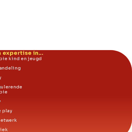
expertise in...
pie kind en jeugd
andeling
y
gulerende
pie
y
& play
netwerk
iek