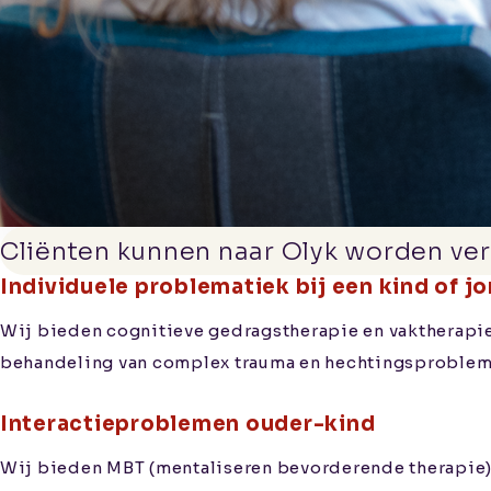
Werken
bij
Contact
Cliënten kunnen naar Olyk worden ver
Individuele problematiek bij een kind of j
Aanmelden
Informatie voor
Wij bieden cognitieve gedragstherapie en vaktherapie
verwijzers
behandeling van complex trauma en hechtingsproblem
Kwaliteitswaarborging
Interactieproblemen ouder-kind
Wij bieden MBT (mentaliseren bevorderende therapie), 