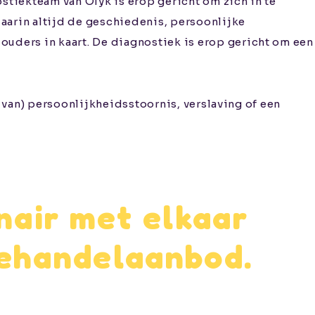
tiekteam van Olyk is erop gericht om zich in te
daarin altijd de geschiedenis, persoonlijke
uders in kaart. De diagnostiek is erop gericht om een
n van) persoonlijkheidsstoornis, verslaving of een
nair met elkaar
behandelaanbod.