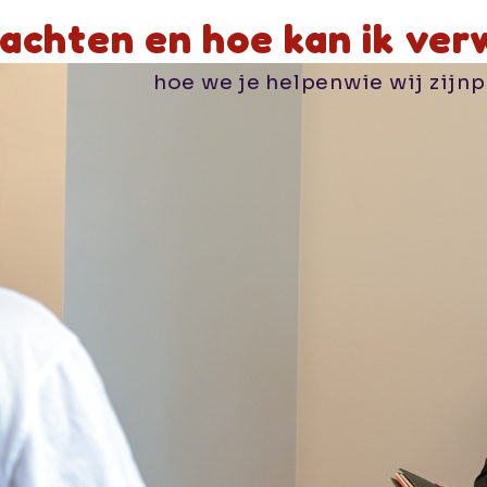
achten en hoe kan ik ver
hoe we je helpen
wie wij zijn
p