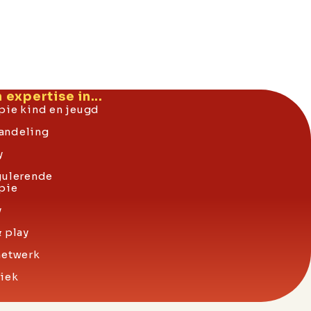
expertise in...
pie kind en jeugd
andeling
y
gulerende
pie
y
& play
netwerk
iek