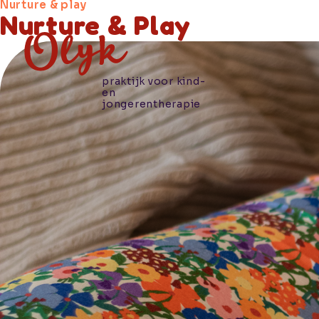
Nurture & play
Nurture & Play
praktijk voor kind-
en
jongerentherapie
Hoe we je
helpen
Wie wij
zijn
Praktische
informatie