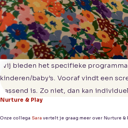
Werken
bij
Contact
Wij bieden het specifieke programm
Aanmelden
kinderen/baby’s. Vooraf vindt een scr
Informatie voor
passend is. Zo niet, dan kan individue
verwijzers
Nurture & Play
Kwaliteitswaarborging
Onze collega
Sara
vertelt je graag meer over Nurture & 