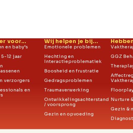
er voor...
Wij helpen je bij...
Hebben 
n en baby’s
Emotionele problemen
Vakthera
5-12 jaar
Hechting en
GGZ Beh
Interactieproblematiek
en
Therapla
wassenen
Boosheid en frustratie
Affectre
n verzorgers
Gedragsproblemen
Vakthera
essionals en
Traumaverwerking
Floorpla
rs
Ontwikkelingsachterstand
Nurture 
/ voorsprong
Gezin & 
Gezin en opvoeding
Diagnost