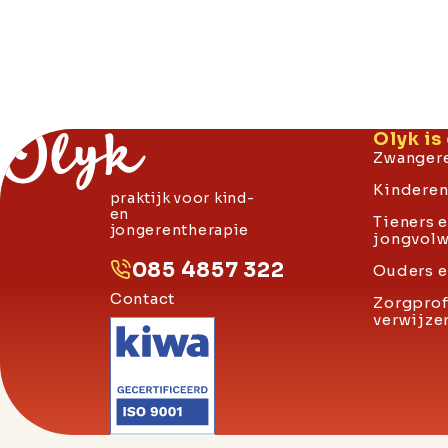
Olyk is 
Zwangere
Kinderen 
praktijk voor kind-
en
Tieners 
jongerentherapie
jongvol
085 4857 322
Ouders e
Contact
Zorgprof
verwijze