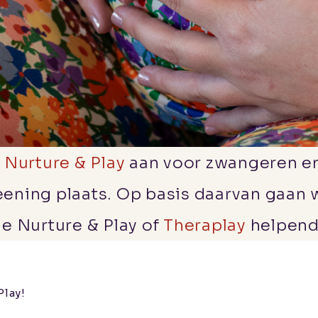
a
Nurture & Play
aan voor zwangeren en
eening plaats. Op basis daarvan gaan 
le Nurture & Play of
Theraplay
helpend 
Play!