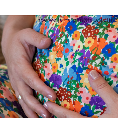
hoe we je helpen
wie wij zijn
p