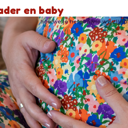
ader en baby
hoe we je helpen
wie wij zijn
p