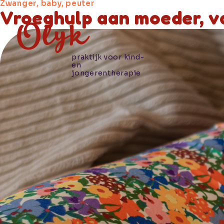
Zwanger, baby, peuter
Vroeghulp aan moeder, v
praktijk voor kind-
en
jongerentherapie
Hoe we je
helpen
Wie wij
zijn
Praktische
informatie