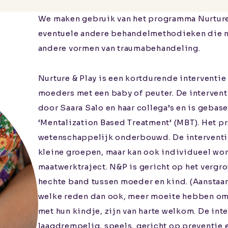
We maken gebruik van het programma Nurture
eventuele andere behandelmethodieken die n
andere vormen van traumabehandeling.
Nurture & Play is een kortdurende interventi
moeders met een baby of peuter. De intervent
door Saara Salo en haar collega’s en is gebas
‘Mentalization Based Treatment’ (MBT). Het 
wetenschappelijk onderbouwd. De interventie
kleine groepen, maar kan ook individueel wo
maatwerktraject. N&P is gericht op het vergro
hechte band tussen moeder en kind. (Aansta
welke reden dan ook, meer moeite hebben om 
met hun kindje, zijn van harte welkom. De int
laagdrempelig, speels, gericht op preventie 