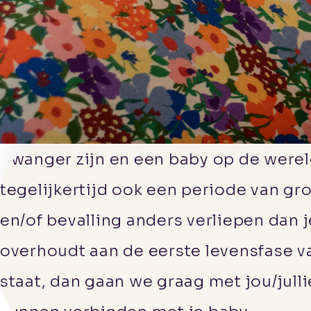
Werken
bij
Contact
Zwanger zijn en een baby op de werel
Aanmelden
tegelijkertijd ook een periode van g
Informatie voor
en/of bevalling anders verliepen dan 
verwijzers
Kwaliteitswaarborging
overhoudt aan de eerste levensfase van
staat, dan gaan we graag met jou/jull