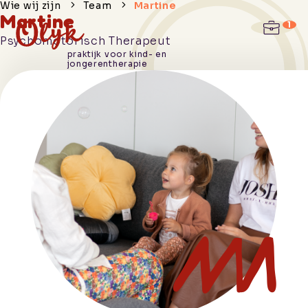
Wie wij zijn
Team
Martine
Martine
Psychomotorisch Therapeut
Hoe we je
praktijk voor kind- en
jongerentherapie
helpen
Wie wij
zijn
Praktische
informatie
Werken
bij
Contact