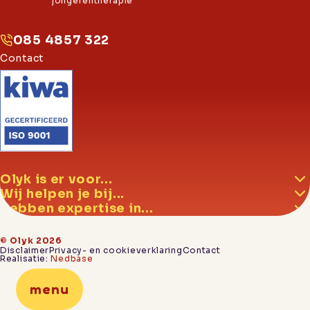
jongerentherapie
085 4857 322
Contact
Olyk is er voor...
Wij helpen je bij...
Hebben expertise in...
© Olyk 2026
Disclaimer
Privacy- en cookieverklaring
Contact
Realisatie:
Nedbase
menu