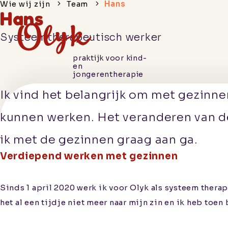
Wie wij zijn
Team
Hans
Hans
Systeemtherapeutisch werker
praktijk voor kind-
en
jongerentherapie
Hoe we je
Ik vind het belangrijk om met gezinne
helpen
kunnen werken. Het veranderen van de 
ik met de gezinnen graag aan ga.
Wie wij
Verdiepend werken met gezinnen
zijn
Sinds 1 april 2020 werk ik voor Olyk als systeem therap
Praktische
het al een tijdje niet meer naar mijn zin en ik heb toe
informatie