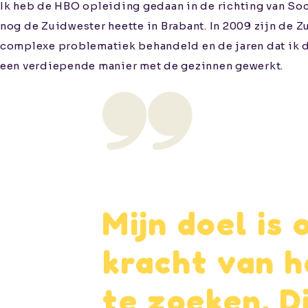
Ik heb de HBO opleiding gedaan in de richting van Soci
Werken
nog de Zuidwester heette in Brabant. In 2009 zijn de Z
complexe problematiek behandeld en de jaren dat ik da
bij
een verdiepende manier met de gezinnen gewerkt.
Contact
Aanmelden
Informatie voor
Mijn doel is
verwijzers
Kwaliteitswaarborging
kracht van h
te zoeken. D