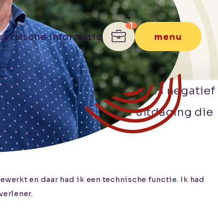
menu
raktische informatie
gezin spelen en hoe deze soms negatief
ntraal te stellen is de uitdaging die
ewerkt en daar had ik een technische functie. Ik had
verlener.