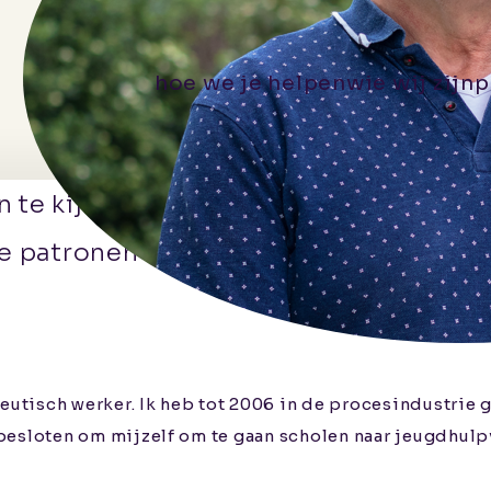
hoe we je helpen
wie wij zijn
p
n te kijken welke patronen er in het 
patronen en daarbij steeds het kind ce
eutisch werker. Ik heb tot 2006 in de procesindustrie g
n besloten om mijzelf om te gaan scholen naar jeugdhulp