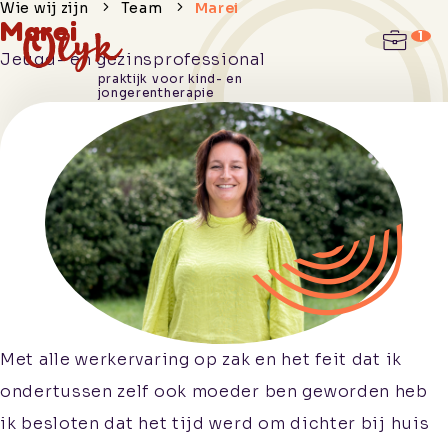
Wie wij zijn
Team
Marei
Marei
Jeugd- en gezinsprofessional
Hoe we je
praktijk voor kind- en
jongerentherapie
helpen
Wie wij
zijn
Praktische
informatie
Werken
bij
Met alle werkervaring op zak en het feit dat ik
Contact
ondertussen zelf ook moeder ben geworden heb
ik besloten dat het tijd werd om dichter bij huis