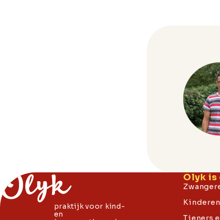
Olyk is 
Zwangere
Kinderen 
praktijk voor kind-
en
Tieners 