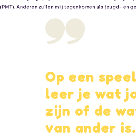
(PMT). Anderen zullen mij tegenkomen als jeugd- en g
Werken
bij
Contact
Op een spee
Aanmelden
leer je wat 
Informatie voor
verwijzers
zijn of de w
Kwaliteitswaarborging
van ander is.