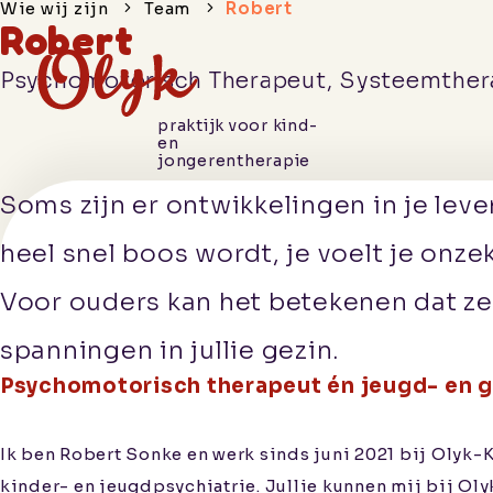
Wie wij zijn
Team
Robert
Robert
Psychomotorisch Therapeut, Systeemther
praktijk voor kind-
en
jongerentherapie
Hoe we je
Soms zijn er ontwikkelingen in je leven
helpen
heel snel boos wordt, je voelt je onze
Voor ouders kan het betekenen dat ze
Wie wij
spanningen in jullie gezin.
zijn
Psychomotorisch therapeut én jeugd- en g
Praktische
Ik ben Robert Sonke en werk sinds juni 2021 bij Olyk-Ki
informatie
kinder- en jeugdpsychiatrie. Jullie kunnen mij bij O