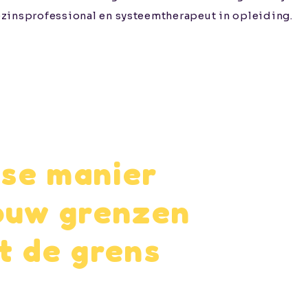
ezinsprofessional en systeemtherapeut in opleiding.
lse manier
jouw grenzen
at de grens