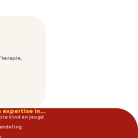
Therapie,
expertise in...
pie kind en jeugd
andeling
y