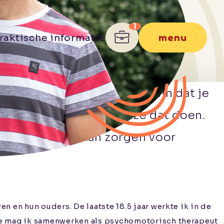
menu
raktische informatie
iet goed uitkomt. Het kan zijn dat je
 op jou reageren zoals ze dat doen.
n helpen. Dit kan zorgen voor
 en hun ouders. De laatste 18.5 jaar werkte ik in de
lie mag ik samenwerken als psychomotorisch therapeut