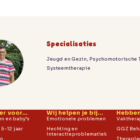
Specialisaties
Jeugd en Gezin, Psychomotorische 
Systeemtherapie
er voor...
Wij helpen je bij...
Hebben 
n en baby’s
Emotionele problemen
Vakthera
5-12 jaar
Hechting en
GGZ Beh
Interactieproblematiek
en
Therapla