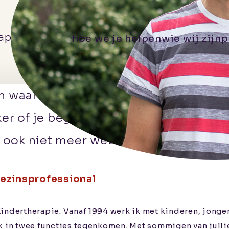
apeut io
hoe we je helpen
wie wij zijn
p
 waar je zelf of waar je met je gezin n
ker of je begrijpt niet waarom anderen
 ook niet meer weten hoe ze jou kunne
ezinsprofessional
ndertherapie. Vanaf 1994 werk ik met kinderen, jongeren
lyk in twee functies tegenkomen. Met sommigen van jul