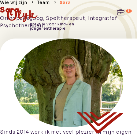
Wie wij zijn
Team
Sara
Sara
Orthopedagoog, Speltherapeut, Integratief
Hoe we je
praktijk voor kind- en
Psychotherapeut
jongerentherapie
helpen
Wie wij
zijn
Praktische
informatie
Werken
bij
Contact
Sinds 2014 werk ik met veel plezier in mijn eigen