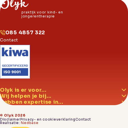
praktijk voor kind- en
jongerentherapie
085 4857 322
Contact
Olyk is er voor...
Wij helpen je bij...
Hebben expertise in...
© Olyk 2026
Disclaimer
Privacy- en cookieverklaring
Contact
Realisatie:
Nedbase